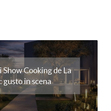
li Show Cooking de La
 gusto in scena