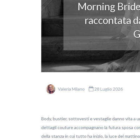
Morning Bride
raccontata da
G
Valeria Milano
28 Luglio 2026
Body, bustier, sottovesti e vestaglie danno vita a u
dettagli couture accompagnano la futura sposa con ele
della stanza in cui tutto ha inizio, la luce del matti