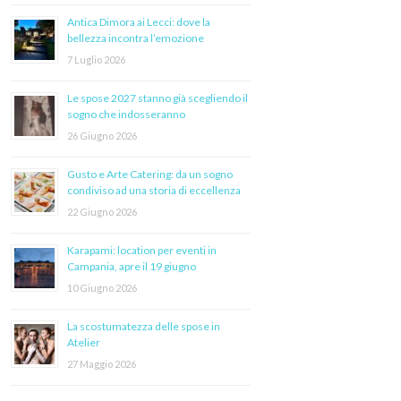
Antica Dimora ai Lecci: dove la
bellezza incontra l’emozione
7 Luglio 2026
Le spose 2027 stanno già scegliendo il
sogno che indosseranno
26 Giugno 2026
Gusto e Arte Catering: da un sogno
condiviso ad una storia di eccellenza
22 Giugno 2026
Karapami: location per eventi in
Campania, apre il 19 giugno
10 Giugno 2026
La scostumatezza delle spose in
Atelier
27 Maggio 2026