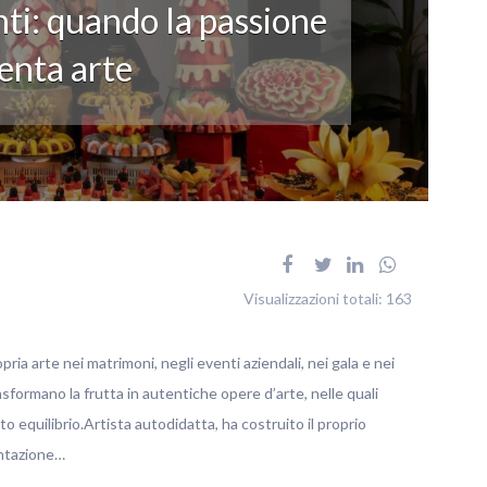
ti: quando la passione
enta arte
Visualizzazioni totali:
163
pria arte nei matrimoni, negli eventi aziendali, nei gala e nei
rasformano la frutta in autentiche opere d’arte, nelle quali
o equilibrio.Artista autodidatta, ha costruito il proprio
entazione…