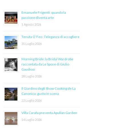
Emanuele Frigenti: quando la
passione diventa arte
1 Agosto 2026
Tenuta O’Feo : l’eleganza di accogliere
31 Luglio 2026
Morning Bride: la Bridal Wardrobe
raccontata da Le Spose di Giulio
Gaudiosi
28 Luglio 2026
Il Giardino degli Show Cooking de La
Canonica: gusto in scena
22 Luglio 2026
Villa Carafa presenta Apulian Garden
14 Luglio 2026