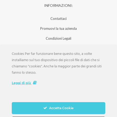
INFORMAZIONI:
Contattaci
Promuovi la tua azienda
Condizioni Legali
Privacy Policy
Cookies Per far funzionare bene questo sito, a volte
Iscrizione Aziende
installiamo sul tuo dispositivo dei piccoli file di dati che si
chiamano "cookies". Anche la maggior parte dei grandi siti
Scarica la Rivista
fanno lo stesso.
Lavora con noi
Leggi di più
Accetta Cookie