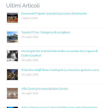
Ultimi Articoli
Emanuele Frigenti: quando la passione diventa arte
1 Agosto 2026
Tenuta O’Feo : l’eleganza di accogliere
31 Luglio 2026
Morning Bride: la Bridal Wardrobe raccontata da Le Spose di
Giulio Gaudiosi
28 Luglio 2026
Il Giardino degli Show Cooking de La Canonica: gusto in scena
22 Luglio 2026
Villa Carafa presenta Apulian Garden
14 Luglio 2026
Antica Dimora ai Lecci: dove la bellezza incontra l’emozione