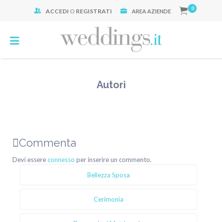
0
ACCEDI
O
REGISTRATI
Cerca:
AREA AZIENDE
Autori
Commenta
Devi essere
connesso
per inserire un commento.
Bellezza Sposa
Cerimonia