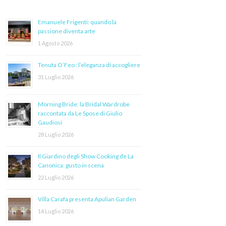
Emanuele Frigenti: quando la
passione diventa arte
1 Agosto 2026
Tenuta O’Feo : l’eleganza di accogliere
31 Luglio 2026
Morning Bride: la Bridal Wardrobe
raccontata da Le Spose di Giulio
Gaudiosi
28 Luglio 2026
Il Giardino degli Show Cooking de La
Canonica: gusto in scena
22 Luglio 2026
Villa Carafa presenta Apulian Garden
14 Luglio 2026