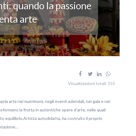
ti: quando la passione
enta arte
Visualizzazioni totali:
155
pria arte nei matrimoni, negli eventi aziendali, nei gala e nei
rasformano la frutta in autentiche opere d’arte, nelle quali
o equilibrio.Artista autodidatta, ha costruito il proprio
entazione…