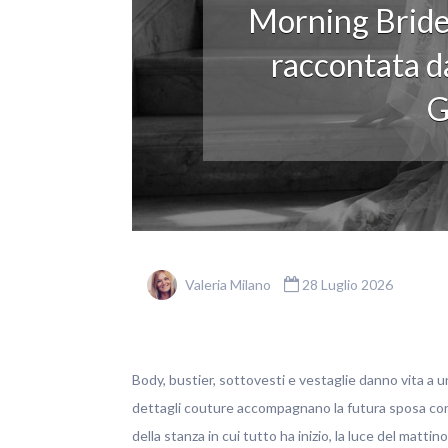
Morning Bride
raccontata da
G
Valeria Milano
28 Luglio 2026
Body, bustier, sottovesti e vestaglie danno vita a u
dettagli couture accompagnano la futura sposa con ele
della stanza in cui tutto ha inizio, la luce del matti