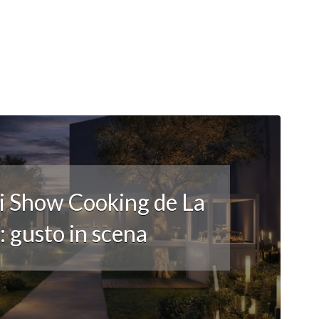
li Show Cooking de La
 gusto in scena