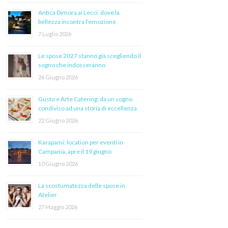
Antica Dimora ai Lecci: dove la
bellezza incontra l’emozione
7 Luglio 2026
Le spose 2027 stanno già scegliendo il
sogno che indosseranno
26 Giugno 2026
Gusto e Arte Catering: da un sogno
condiviso ad una storia di eccellenza
22 Giugno 2026
Karapami: location per eventi in
Campania, apre il 19 giugno
10 Giugno 2026
La scostumatezza delle spose in
Atelier
27 Maggio 2026