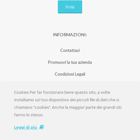
INFORMAZIONI:
Contattaci
Promuovi la tua azienda
Condizioni Legali
Privacy Policy
Cookies Per far funzionare bene questo sito, a volte
Iscrizione Aziende
installiamo sul tuo dispositivo dei piccoli file di dati che si
chiamano "cookies". Anche la maggior parte dei grandi siti
Scarica la Rivista
fanno lo stesso.
Lavora con noi
Leggi di più