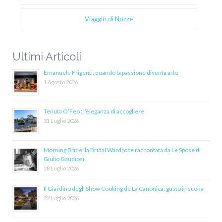
Viaggio di Nozze
Ultimi Articoli
Emanuele Frigenti: quando la passione diventa arte
1 Agosto 2026
Tenuta O’Feo : l’eleganza di accogliere
31 Luglio 2026
Morning Bride: la Bridal Wardrobe raccontata da Le Spose di
Giulio Gaudiosi
28 Luglio 2026
Il Giardino degli Show Cooking de La Canonica: gusto in scena
22 Luglio 2026