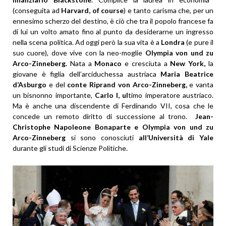
(conseguita ad
Harvard,
of course
) e tanto carisma che, per un
ennesimo scherzo del destino, è ciò che tra il popolo francese fa
di lui un volto amato fino al punto da desiderarne un ingresso
nella scena politica. Ad oggi però la sua vita è a
Londra
(e pure il
suo cuore), dove vive con la neo-moglie
Olympia von und zu
Arco-Zinneberg.
Nata a
Monaco
e cresciuta a
New York,
la
giovane è figlia dell’arciduchessa austriaca
Maria Beatrice
d’Asburgo
e del
conte Riprand von Arco-Zinneberg,
e vanta
un bisnonno importante,
Carlo I, ul
timo imperatore austriaco.
Ma è anche una discendente di Ferdinando VII, cosa che le
concede un remoto diritto di successione al trono.
Jean-
Christophe Napoleone Bonaparte e Olympia von und zu
Arco-Zinneberg
si sono conosciuti
all’Università di Yale
durante gli studi di Scienze Politiche.