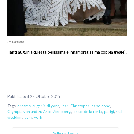
Ph Corriere
Tanti auguri a questa bellissima e innamoratissima coppia (reale).
Pubblicato il 22 Ottobre 2019
Tags:
dreams
,
eugenie di york
,
Jean-Christophe
,
napoleone
,
Olympia von und zu Arco-Zinneberg.
,
oscar de la renta
,
parigi
,
real
wedding
,
tiara
,
york
Bellezza Sposa