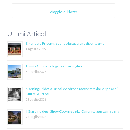
Viaggio di Nozze
Ultimi Articoli
Emanuele Frigenti: quando la passione diventa arte
1 Agosto 2026
Tenuta O’Feo : l’eleganza di accogliere
31 Luglio 2026
Morning Bride: la Bridal Wardrobe raccontata da Le Spose di
Giulio Gaudiosi
28 Luglio 2026
Il Giardino degli Show Cooking de La Canonica: gusto in scena
22 Luglio 2026