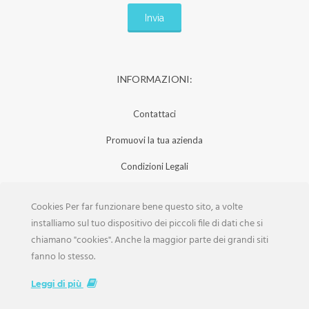
INFORMAZIONI:
Contattaci
Promuovi la tua azienda
Condizioni Legali
Privacy Policy
Cookies Per far funzionare bene questo sito, a volte
Iscrizione Aziende
installiamo sul tuo dispositivo dei piccoli file di dati che si
chiamano "cookies". Anche la maggior parte dei grandi siti
Scarica la Rivista
fanno lo stesso.
Lavora con noi
Leggi di più